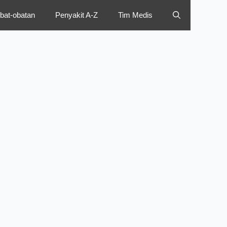
bat-obatan
Penyakit A-Z
Tim Medis
sflatyl? Penjelasan
an Manfaatnya