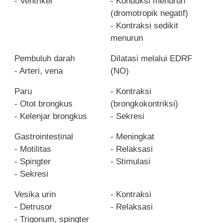
- Ventrikel
- Konduksi menurun
(dromotropik negatif)
- Kontraksi sedikit
menurun
Pembuluh darah
Dilatasi melalui EDRF
- Arteri, vena
(NO)
Paru
- Kontraksi
- Otot brongkus
(brongkokontriksi)
- Kelenjar brongkus
- Sekresi
Gastrointestinal
- Meningkat
- Motilitas
- Relaksasi
- Spingter
- Stimulasi
- Sekresi
Vesika urin
- Kontraksi
- Detrusor
- Relaksasi
- Trigonum, spingter