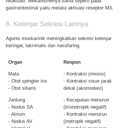
relaksasi. Mekanismenya sama seperti pada
gastrointestinal yaitu melalui aktivasi reseptor M3,
6. Kelenjar Sekresi Lainnya
Agonis muskarinik meningkatkan sekresi kelenjar
keringat, lakrimalis dan nasofaring.
Organ
Respon
Mata
- Kontraksi (miosis)
- Otot spingter iris
- Kontraksi visus jarak
- Otot siliaris
dekat (akomodasi)
Jantung
- Kecepatan menurun
- Nodus SA
(kronotropik negatif)
- Atrium
- Kontraksi menurun
- Nodus AV
(inotropik negatif)