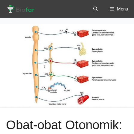
Langsung
Menu
ke
isi
Obat-obat Otonomik: