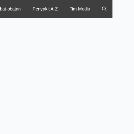
bat-obatan
Penyakit A-Z
Tim Medis
urus STR S1
Panduan Lengkap
ru 2026