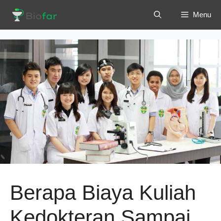
Langsung
Menu
ke
isi
Berapa Biaya Kuliah
Kedokteran Sampai