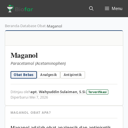
Langsung
Menu
ke
isi
Beranda
Database Obat
›
›
Maganol
Maganol
Paracetamol (Acetaminophen)
Obat Bebas
Analgesik
Antipiretik
apt. Wahyuddin Sulaiman, S.Si.
Ditinjau oleh
Terverifikasi
Diperbarui Mei 7, 2026
MAGANOL OBAT APA?
Maganol adalah obat analgesik dan antipiretik