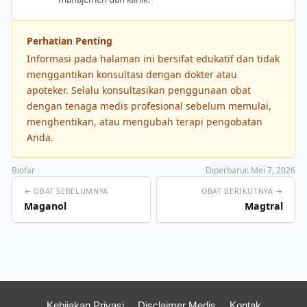
Perhatian Penting
Informasi pada halaman ini bersifat edukatif dan tidak
menggantikan konsultasi dengan dokter atau
apoteker. Selalu konsultasikan penggunaan obat
dengan tenaga medis profesional sebelum memulai,
menghentikan, atau mengubah terapi pengobatan
Anda.
Biofar
Diperbarui: Mei 7, 2026
← OBAT SEBELUMNYA
OBAT BERIKUTNYA →
Maganol
Magtral
Kebijakan Privasi
Disclaimer Medis
Kontak