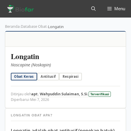
Langsung
Menu
ke
isi
Beranda
Database Obat
›
›
Longatin
Longatin
Noscapine (Noskapin)
Obat Keras
Antitusif
Respirasi
apt. Wahyuddin Sulaiman, S.Si.
Ditinjau oleh
Terverifikasi
Diperbarui Mei 7, 2026
LONGATIN OBAT APA?
Longatin adalah obat antitusif (penekan batuk)