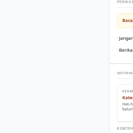
PERING
Baca
Jangan
Berika
INFORM
KEHA
Kate
Hati-h
belum
KONTRA