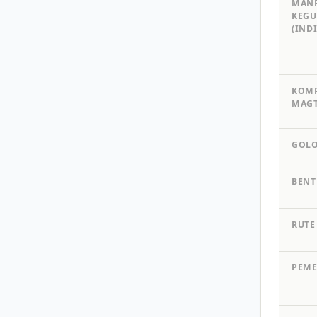
MANF
KEG
(IND
KOMP
MAG
GOL
BENT
RUTE
PEME