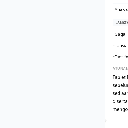
Anak d
LANSI
Gagal 
Lansia
Diet f
ATURAN
Tablet
sebelu
sediaa
disert
mengons