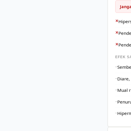
Janga
✕
Hiper
✕
Pende
✕
Pende
EFEK S
Sembel
Diare,
Mual r
Penuru
Hiper