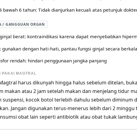
i bawah 6 tahun: Tidak dianjurkan kecuali atas petunjuk dokte
A / GANGGUAN ORGAN
ginjal berat: kontraindikasi karena dapat menyebabkan hipe
: gunakan dengan hati-hati, pantau fungsi ginjal secara berkal
osfor rendah: hindari penggunaan jangka panjang
 PAKAI MAGTRAL
 Magtral harus dikunyah hingga halus sebelum ditelan, buk
m makan atau 2 jam setelah makan dan menjelang tidur ma
n suspensi, kocok botol terlebih dahulu sebelum diminum
akan. Jangan digunakan terus-menerus lebih dari 2 minggu t
umsi obat lain seperti antibiotik atau obat tukak lambung 