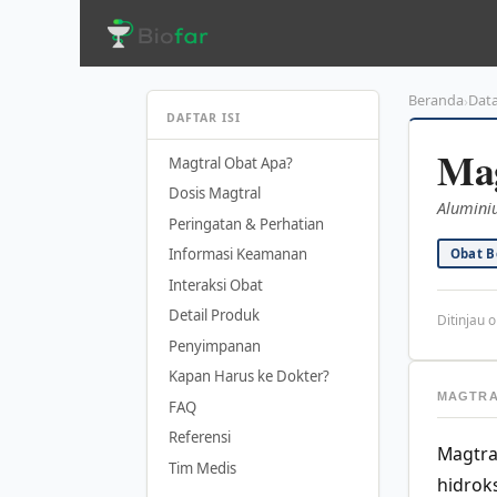
Langsung
ke
isi
Beranda
Dat
›
DAFTAR ISI
Mag
Magtral Obat Apa?
Dosis Magtral
Alumini
Peringatan & Perhatian
Informasi Keamanan
Obat B
Interaksi Obat
Detail Produk
Ditinjau o
Penyimpanan
Kapan Harus ke Dokter?
MAGTRA
FAQ
Referensi
Magtra
Tim Medis
hidrok