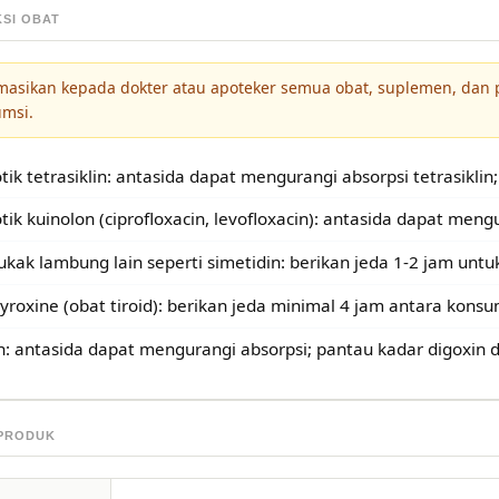
KSI OBAT
masikan kepada dokter atau apoteker semua obat, suplemen, dan
umsi.
otik tetrasiklin: antasida dapat mengurangi absorpsi tetrasiklin
otik kuinolon (ciprofloxacin, levofloxacin): antasida dapat men
ukak lambung lain seperti simetidin: berikan jeda 1-2 jam untu
yroxine (obat tiroid): berikan jeda minimal 4 jam antara kons
n: antasida dapat mengurangi absorpsi; pantau kadar digoxin
 PRODUK