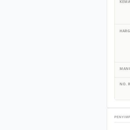
KEM
HARG
MAN
NO. 
PENYIM