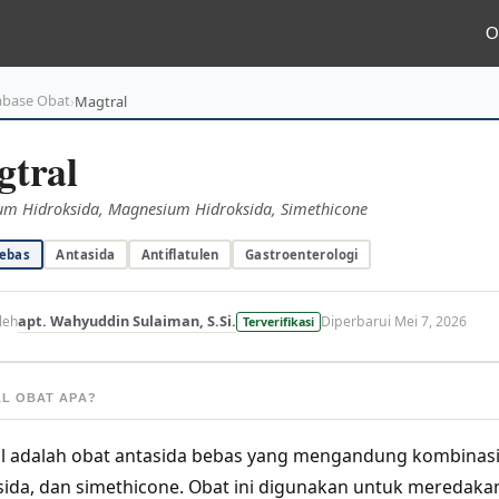
O
abase Obat
›
Magtral
tral
um Hidroksida, Magnesium Hidroksida, Simethicone
ebas
Antasida
Antiflatulen
Gastroenterologi
apt. Wahyuddin Sulaiman, S.Si.
leh
Diperbarui Mei 7, 2026
Terverifikasi
L OBAT APA?
l adalah obat antasida bebas yang mengandung kombinas
sida, dan simethicone. Obat ini digunakan untuk meredaka