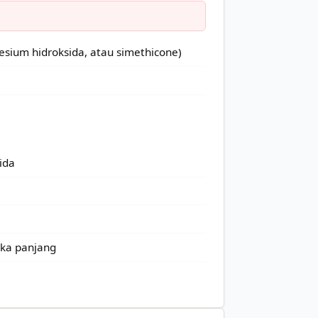
sium hidroksida, atau simethicone)
ida
gka panjang