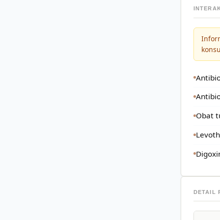
INTERA
Infor
kons
Antibi
Antibi
Obat t
Levoth
Digoxi
DETAIL