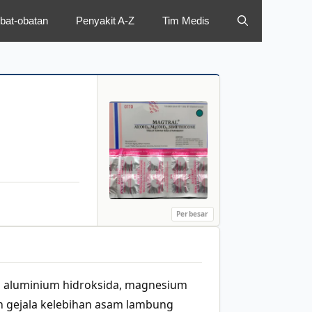
bat-obatan
Penyakit A-Z
Tim Medis
Perbesar
i aluminium hidroksida, magnesium
n gejala kelebihan asam lambung