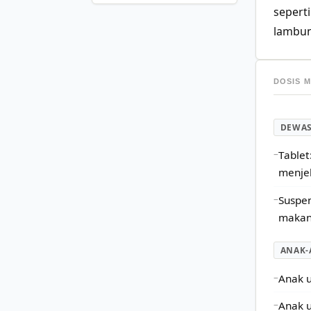
sepert
lambun
DOSIS 
DEWA
Tablet
menje
Suspen
maka
ANAK-
Anak u
Anak u