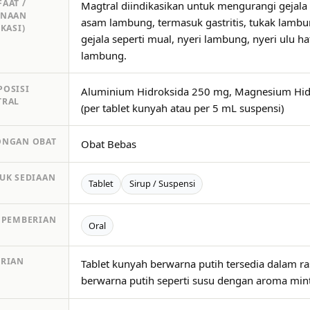
AAT /
Magtral diindikasikan untuk mengurangi gejal
UNAAN
asam lambung, termasuk gastritis, tukak lambun
IKASI)
gejala seperti mual, nyeri lambung, nyeri ulu 
lambung.
OSISI
Aluminium Hidroksida 250 mg, Magnesium Hid
TRAL
(per tablet kunyah atau per 5 mL suspensi)
ONGAN OBAT
Obat Bebas
UK SEDIAAN
Tablet
Sirup / Suspensi
 PEMBERIAN
Oral
RIAN
Tablet kunyah berwarna putih tersedia dalam ra
berwarna putih seperti susu dengan aroma mint