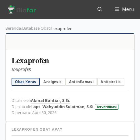
Langsung
Menu
ke
isi
Beranda
Database Obat
›
›
Lexaprofen
Lexaprofen
Ibuprofen
Obat Keras
Analgesik
Antiinflamasi
Antipiretik
Akmal Bahtiar, S.Si.
Ditulis oleh
apt. Wahyuddin Sulaiman, S.Si.
Ditinjau oleh
Terverifikasi
Diperbarui April 30, 2026
LEXAPROFEN OBAT APA?