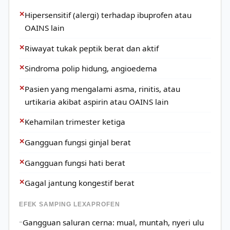
✕
Hipersensitif (alergi) terhadap ibuprofen atau
OAINS lain
✕
Riwayat tukak peptik berat dan aktif
✕
Sindroma polip hidung, angioedema
✕
Pasien yang mengalami asma, rinitis, atau
urtikaria akibat aspirin atau OAINS lain
✕
Kehamilan trimester ketiga
✕
Gangguan fungsi ginjal berat
✕
Gangguan fungsi hati berat
✕
Gagal jantung kongestif berat
EFEK SAMPING LEXAPROFEN
Gangguan saluran cerna: mual, muntah, nyeri ulu