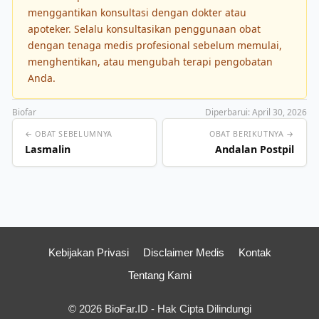
menggantikan konsultasi dengan dokter atau
apoteker. Selalu konsultasikan penggunaan obat
dengan tenaga medis profesional sebelum memulai,
menghentikan, atau mengubah terapi pengobatan
Anda.
Biofar
Diperbarui: April 30, 2026
← OBAT SEBELUMNYA
OBAT BERIKUTNYA →
Lasmalin
Andalan Postpil
Kebijakan Privasi
Disclaimer Medis
Kontak
Tentang Kami
© 2026 BioFar.ID - Hak Cipta Dilindungi