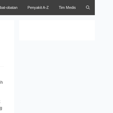
bat-obatan
Penyakit A-Z
Tim Medis
ih
k
g