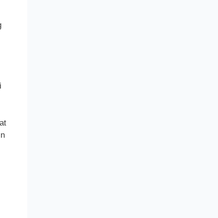
g
i
at
in