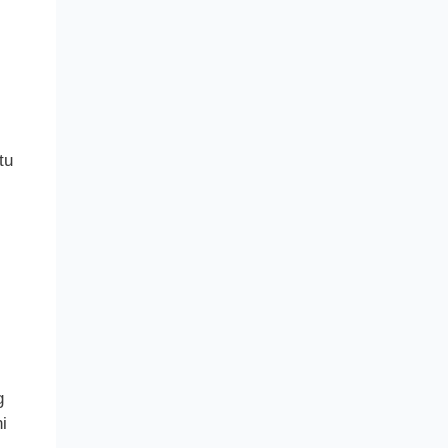
tu
g
i