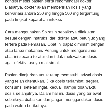
kondisi medis pasien serta rekomendasi dokter.
Biasanya, dokter akan memberikan dosis yang
bervariasi antara 250 mg hingga 500 mg tergantung
pada tingkat keparahan infeksi.
Cara menggunakan Spirasin sebaiknya dilakukan
sesuai dengan instruksi dari dokter atau petunjuk yang
tertera pada kemasan. Obat ini dapat diminum dengan
atau tanpa makanan. Penting untuk mengonsumsi
obat ini secara teratur dan tidak melewatkan dosis
agar efektivitasnya maksimal.
Pasien dianjurkan untuk tetap mematuhi jadwal dosis
yang telah ditentukan. Jika dosis terlambat, segera
konsumsi setelah ingat, kecuali hampir tiba waktu
dosis selanjutnya. Dalam hal ini, dosis yang terlewat
sebaiknya diabaikan dan jangan menggandakan dosis
pada waktu berikutnya.