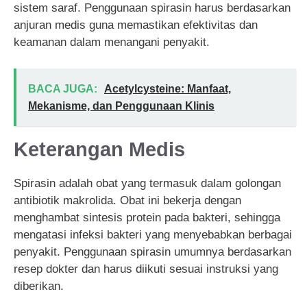
sistem saraf. Penggunaan spirasin harus berdasarkan
anjuran medis guna memastikan efektivitas dan
keamanan dalam menangani penyakit.
BACA JUGA:
Acetylcysteine: Manfaat,
Mekanisme, dan Penggunaan Klinis
Keterangan Medis
Spirasin adalah obat yang termasuk dalam golongan
antibiotik makrolida. Obat ini bekerja dengan
menghambat sintesis protein pada bakteri, sehingga
mengatasi infeksi bakteri yang menyebabkan berbagai
penyakit. Penggunaan spirasin umumnya berdasarkan
resep dokter dan harus diikuti sesuai instruksi yang
diberikan.