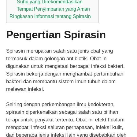
Suhu yang Direkomendasikan
Tempat Penyimpanan yang Aman
Ringkasan Informasi tentang Spirasin
Pengertian Spirasin
Spirasin merupakan salah satu jenis obat yang
termasuk dalam golongan antibiotik. Obat ini
digunakan untuk mengatasi berbagai infeksi bakteri.
Spirasin bekerja dengan menghambat pertumbuhan
bakteri dan membantu sistem imun tubuh dalam
melawan infeksi.
Seiring dengan perkembangan ilmu kedokteran,
spirasin diperkenalkan sebagai salah satu pilihan
terapi untuk penyakit tertentu. Obat ini efektif dalam
mengobati infeksi saluran pernapasan, infeksi kulit,
dan beberapa jenis infeksi lain yang disebabkan oleh