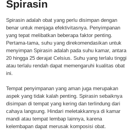
Spirasin
Spirasin adalah obat yang perlu disimpan dengan
benar untuk menjaga efektivitasnya. Penyimpanan
yang tepat melibatkan beberapa faktor penting.
Pertama-tama, suhu yang direkomendasikan untuk
menyimpan Spirasin adalah pada suhu kamar, antara
20 hingga 25 derajat Celsius. Suhu yang terlalu tinggi
atau terlalu rendah dapat memengaruhi kualitas obat
ini.
Tempat penyimpanan yang aman juga merupakan
aspek yang tidak kalah penting. Spirasin sebaiknya
disimpan di tempat yang kering dan terlindung dari
cahaya langsung. Hindari meletakkannya di kamar
mandi atau tempat lembap lainnya, karena
kelembapan dapat merusak komposisi obat.