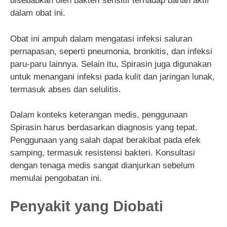
disebabkan oleh bakteri sensitif terhadap bahan aktif
dalam obat ini.
Obat ini ampuh dalam mengatasi infeksi saluran
pernapasan, seperti pneumonia, bronkitis, dan infeksi
paru-paru lainnya. Selain itu, Spirasin juga digunakan
untuk menangani infeksi pada kulit dan jaringan lunak,
termasuk abses dan selulitis.
Dalam konteks keterangan medis, penggunaan
Spirasin harus berdasarkan diagnosis yang tepat.
Penggunaan yang salah dapat berakibat pada efek
samping, termasuk resistensi bakteri. Konsultasi
dengan tenaga medis sangat dianjurkan sebelum
memulai pengobatan ini.
Penyakit yang Diobati