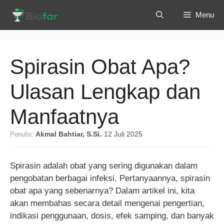
Langsung
Menu
ke
isi
Spirasin Obat Apa?
Ulasan Lengkap dan
Manfaatnya
Penulis:
Akmal Bahtiar, S.Si.
·
12 Juli 2025
Spirasin adalah obat yang sering digunakan dalam
pengobatan berbagai infeksi. Pertanyaannya, spirasin
obat apa yang sebenarnya? Dalam artikel ini, kita
akan membahas secara detail mengenai pengertian,
indikasi penggunaan, dosis, efek samping, dan banyak