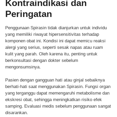
Kontraindikasi dan
Peringatan
Penggunaan Spirasin tidak dianjurkan untuk individu
yang memiliki riwayat hipersensitivitas terhadap
komponen obat ini. Kondisi ini dapat memicu reaksi
alergi yang serius, seperti sesak napas atau ruam
kulit yang parah. Oleh karena itu, penting untuk
berkonsultasi dengan dokter sebelum
mengonsumsinya.
Pasien dengan gangguan hati atau ginjal sebaiknya
berhati-hati saat menggunakan Spirasin. Fungsi organ
yang terganggu dapat memengaruhi metabolisme dan
ekskresi obat, sehingga meningkatkan risiko efek
samping. Evaluasi medis sebelum penggunaan sangat
disarankan.