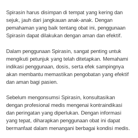
Spirasin harus disimpan di tempat yang kering dan
sejuk, jauh dari jangkauan anak-anak. Dengan
pemahaman yang baik tentang obat ini, penggunaan
Spirasin dapat dilakukan dengan aman dan efektif.
Dalam penggunaan Spirasin, sangat penting untuk
mengikuti petunjuk yang telah ditetapkan. Memahami
indikasi penggunaan, dosis, serta efek sampingnya
akan membantu memastikan pengobatan yang efektif
dan aman bagi pasien.
Sebelum mengonsumsi Spirasin, konsultasikan
dengan profesional medis mengenai kontraindikasi
dan peringatan yang diperlukan. Dengan informasi
yang tepat, diharapkan penggunaan obat ini dapat
bermanfaat dalam menangani berbagai kondisi medis.