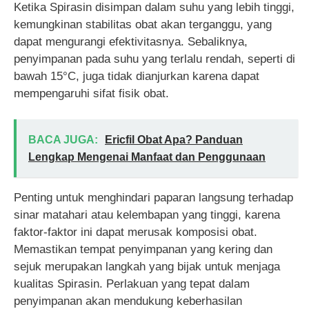
Ketika Spirasin disimpan dalam suhu yang lebih tinggi,
kemungkinan stabilitas obat akan terganggu, yang
dapat mengurangi efektivitasnya. Sebaliknya,
penyimpanan pada suhu yang terlalu rendah, seperti di
bawah 15°C, juga tidak dianjurkan karena dapat
mempengaruhi sifat fisik obat.
BACA JUGA:
Ericfil Obat Apa? Panduan
Lengkap Mengenai Manfaat dan Penggunaan
Penting untuk menghindari paparan langsung terhadap
sinar matahari atau kelembapan yang tinggi, karena
faktor-faktor ini dapat merusak komposisi obat.
Memastikan tempat penyimpanan yang kering dan
sejuk merupakan langkah yang bijak untuk menjaga
kualitas Spirasin. Perlakuan yang tepat dalam
penyimpanan akan mendukung keberhasilan