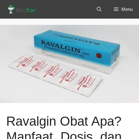
Langsung
Menu
ke
isi
Ravalgin Obat Apa?
Manfaat, Dosis, dan