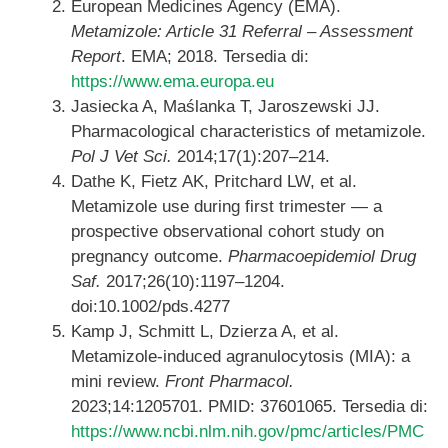
European Medicines Agency (EMA).
Metamizole: Article 31 Referral – Assessment
Report
. EMA; 2018. Tersedia di:
https://www.ema.europa.eu
Jasiecka A, Maślanka T, Jaroszewski JJ.
Pharmacological characteristics of metamizole.
Pol J Vet Sci.
2014;17(1):207–214.
Dathe K, Fietz AK, Pritchard LW, et al.
Metamizole use during first trimester — a
prospective observational cohort study on
pregnancy outcome.
Pharmacoepidemiol Drug
Saf.
2017;26(10):1197–1204.
doi:10.1002/pds.4277
Kamp J, Schmitt L, Dzierza A, et al.
Metamizole-induced agranulocytosis (MIA): a
mini review.
Front Pharmacol.
2023;14:1205701. PMID: 37601065. Tersedia di:
https://www.ncbi.nlm.nih.gov/pmc/articles/PMC