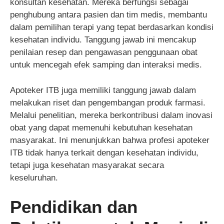
konsultan kesehatan. Mereka berfungsi sebagai
penghubung antara pasien dan tim medis, membantu
dalam pemilihan terapi yang tepat berdasarkan kondisi
kesehatan individu. Tanggung jawab ini mencakup
penilaian resep dan pengawasan penggunaan obat
untuk mencegah efek samping dan interaksi medis.
Apoteker ITB juga memiliki tanggung jawab dalam
melakukan riset dan pengembangan produk farmasi.
Melalui penelitian, mereka berkontribusi dalam inovasi
obat yang dapat memenuhi kebutuhan kesehatan
masyarakat. Ini menunjukkan bahwa profesi apoteker
ITB tidak hanya terkait dengan kesehatan individu,
tetapi juga kesehatan masyarakat secara
keseluruhan.
Pendidikan dan