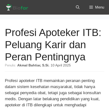
Langsung
Menu
ke
isi
Profesi Apoteker ITB:
Peluang Karir dan
Peran Pentingnya
Penulis:
Akmal Bahtiar, S.Si.
·
10 April 2025
Profesi apoteker ITB memainkan peranan penting
dalam sistem kesehatan masyarakat, tidak hanya
sebagai penyedia obat, tetapi juga sebagai konsultan
medis. Dengan latar belakang pendidikan yang kuat,
apoteker di ITB dilengkapi untuk menghadapi