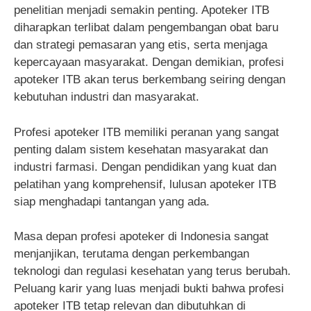
penelitian menjadi semakin penting. Apoteker ITB
diharapkan terlibat dalam pengembangan obat baru
dan strategi pemasaran yang etis, serta menjaga
kepercayaan masyarakat. Dengan demikian, profesi
apoteker ITB akan terus berkembang seiring dengan
kebutuhan industri dan masyarakat.
Profesi apoteker ITB memiliki peranan yang sangat
penting dalam sistem kesehatan masyarakat dan
industri farmasi. Dengan pendidikan yang kuat dan
pelatihan yang komprehensif, lulusan apoteker ITB
siap menghadapi tantangan yang ada.
Masa depan profesi apoteker di Indonesia sangat
menjanjikan, terutama dengan perkembangan
teknologi dan regulasi kesehatan yang terus berubah.
Peluang karir yang luas menjadi bukti bahwa profesi
apoteker ITB tetap relevan dan dibutuhkan di