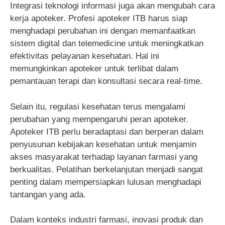
Integrasi teknologi informasi juga akan mengubah cara
kerja apoteker. Profesi apoteker ITB harus siap
menghadapi perubahan ini dengan memanfaatkan
sistem digital dan telemedicine untuk meningkatkan
efektivitas pelayanan kesehatan. Hal ini
memungkinkan apoteker untuk terlibat dalam
pemantauan terapi dan konsultasi secara real-time.
Selain itu, regulasi kesehatan terus mengalami
perubahan yang mempengaruhi peran apoteker.
Apoteker ITB perlu beradaptasi dan berperan dalam
penyusunan kebijakan kesehatan untuk menjamin
akses masyarakat terhadap layanan farmasi yang
berkualitas. Pelatihan berkelanjutan menjadi sangat
penting dalam mempersiapkan lulusan menghadapi
tantangan yang ada.
Dalam konteks industri farmasi, inovasi produk dan