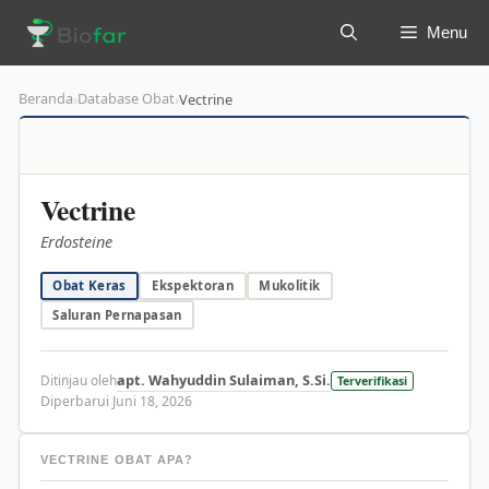
Langsung
Menu
ke
isi
Beranda
Database Obat
›
›
Vectrine
Vectrine
Erdosteine
Obat Keras
Ekspektoran
Mukolitik
Saluran Pernapasan
apt. Wahyuddin Sulaiman, S.Si.
Ditinjau oleh
Terverifikasi
Diperbarui Juni 18, 2026
VECTRINE OBAT APA?