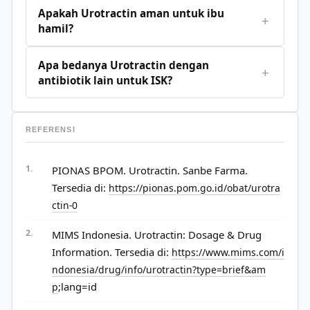
Apakah Urotractin aman untuk ibu
+
hamil?
Apa bedanya Urotractin dengan
+
antibiotik lain untuk ISK?
REFERENSI
PIONAS BPOM. Urotractin. Sanbe Farma.
Tersedia di:
https://pionas.pom.go.id/obat/urotra
ctin-0
MIMS Indonesia. Urotractin: Dosage & Drug
Information. Tersedia di:
https://www.mims.com/i
ndonesia/drug/info/urotractin?type=brief&am
;lang=id
p