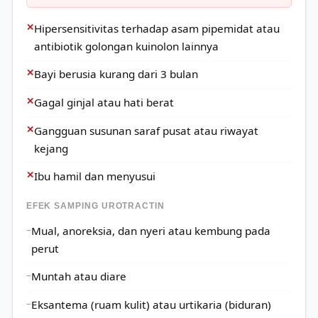
✕
Hipersensitivitas terhadap asam pipemidat atau
antibiotik golongan kuinolon lainnya
✕
Bayi berusia kurang dari 3 bulan
✕
Gagal ginjal atau hati berat
✕
Gangguan susunan saraf pusat atau riwayat
kejang
✕
Ibu hamil dan menyusui
EFEK SAMPING UROTRACTIN
Mual, anoreksia, dan nyeri atau kembung pada
perut
Muntah atau diare
Eksantema (ruam kulit) atau urtikaria (biduran)