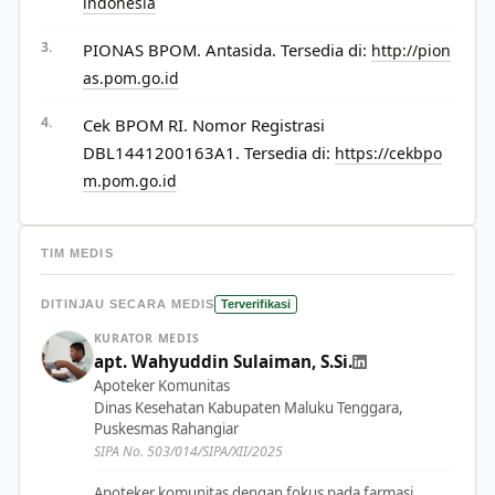
indonesia
PIONAS BPOM. Antasida. Tersedia di:
http://pion
as.pom.go.id
Cek BPOM RI. Nomor Registrasi
DBL1441200163A1. Tersedia di:
https://cekbpo
m.pom.go.id
TIM MEDIS
DITINJAU SECARA MEDIS
Terverifikasi
KURATOR MEDIS
apt. Wahyuddin Sulaiman, S.Si.
Apoteker Komunitas
Dinas Kesehatan Kabupaten Maluku Tenggara,
Puskesmas Rahangiar
SIPA No. 503/014/SIPA/XII/2025
Apoteker komunitas dengan fokus pada farmasi