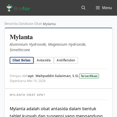
Langsung
Menu
ke
isi
Beranda
Database Obat
›
›
Mylanta
Mylanta
Aluminium Hydroxide, Magnesium Hydroxide,
Simethicone
Obat Bebas
Antasida
Antiflatulen
apt. Wahyuddin Sulaiman, S.Si.
Ditinjau oleh
Terverifikasi
Diperbarui Mei 19, 2026
MYLANTA OBAT APA?
Mylanta adalah obat antasida dalam bentuk
tablet kunyah dan suspensi yang mengandung