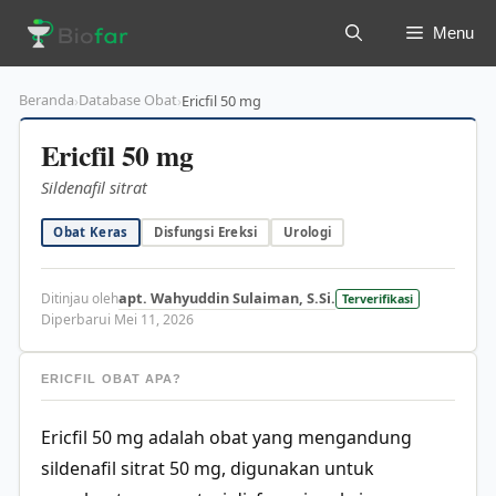
Langsung
Menu
ke
isi
Beranda
Database Obat
›
›
Ericfil 50 mg
Ericfil 50 mg
Sildenafil sitrat
Obat Keras
Disfungsi Ereksi
Urologi
apt. Wahyuddin Sulaiman, S.Si.
Ditinjau oleh
Terverifikasi
Diperbarui Mei 11, 2026
ERICFIL OBAT APA?
Ericfil 50 mg adalah obat yang mengandung
sildenafil sitrat 50 mg, digunakan untuk