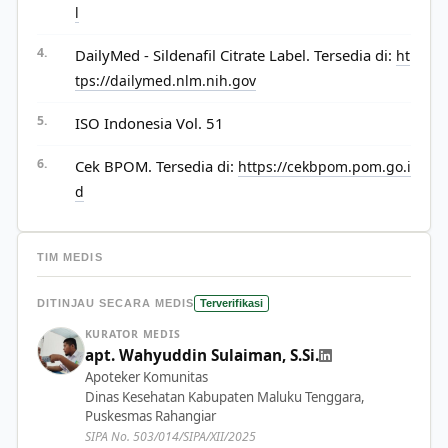
l
DailyMed - Sildenafil Citrate Label. Tersedia di:
ht
tps://dailymed.nlm.nih.gov
ISO Indonesia Vol. 51
Cek BPOM. Tersedia di:
https://cekbpom.pom.go.i
d
TIM MEDIS
DITINJAU SECARA MEDIS
Terverifikasi
KURATOR MEDIS
apt. Wahyuddin Sulaiman, S.Si.
Apoteker Komunitas
Dinas Kesehatan Kabupaten Maluku Tenggara,
Puskesmas Rahangiar
SIPA No. 503/014/SIPA/XII/2025