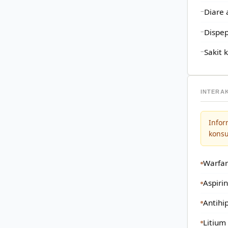
Diare 
Dispep
Sakit 
INTERA
Infor
kons
Warfar
Aspiri
Antihi
Litium