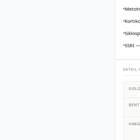
Metotr
Kortik
Siklos
SSRI —
DETAIL
GOL
BENT
HARG