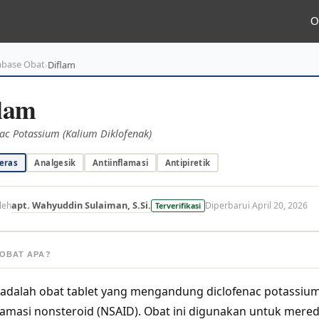
O
abase Obat
›
Diflam
lam
ac Potassium (Kalium Diklofenak)
eras
Analgesik
Antiinflamasi
Antipiretik
apt. Wahyuddin Sulaiman, S.Si.
leh
Diperbarui April 20, 2026
Terverifikasi
 OBAT APA?
 adalah obat tablet yang mengandung diclofenac potassiu
flamasi nonsteroid (NSAID). Obat ini digunakan untuk mere