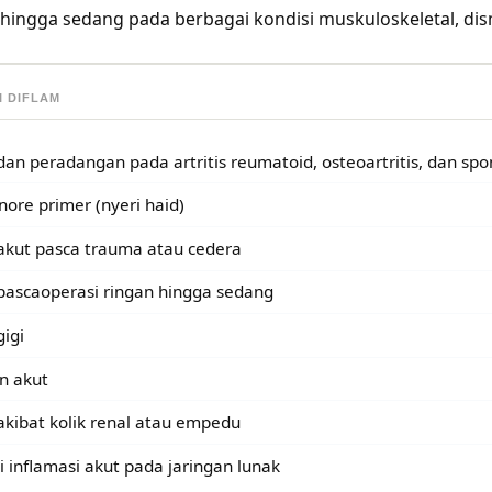
 hingga sedang pada berbagai kondisi muskuloskeletal, dism
I DIFLAM
dan peradangan pada artritis reumatoid, osteoartritis, dan spon
ore primer (nyeri haid)
akut pasca trauma atau cedera
pascaoperasi ringan hingga sedang
gigi
n akut
akibat kolik renal atau empedu
i inflamasi akut pada jaringan lunak