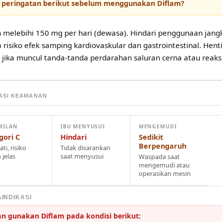
 peringatan berikut sebelum menggunakan Diflam?
 melebihi 150 mg per hari (dewasa). Hindari penggunaan jan
 risiko efek samping kardiovaskular dan gastrointestinal. He
 jika muncul tanda-tanda perdarahan saluran cerna atau reaksi 
ASI KEAMANAN
MILAN
IBU MENYUSUI
MENGEMUDI
gori C
Hindari
Sedikit
Berpengaruh
ati, risiko
Tidak disarankan
 jelas
saat menyusui
Waspada saat
mengemudi atau
operasikan mesin
INDIKASI
n gunakan Diflam pada kondisi berikut: