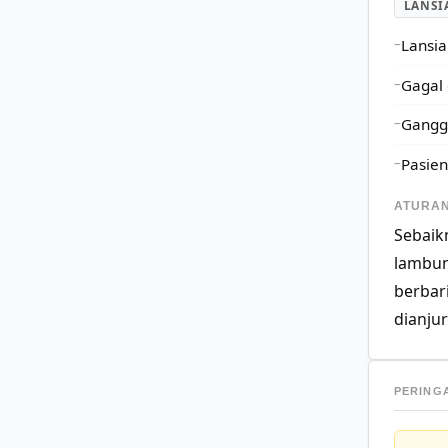
LANSI
Lansia
Gagal 
Ganggu
Pasien
ATURAN
Sebaik
lambun
berbar
dianju
PERING