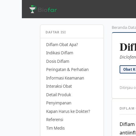
Langsung
ke
isi
Beranda
Dat
›
DAFTAR ISI
Dif
Diflam Obat Apa?
Indikasi Diflam
Diclofen
Dosis Diflam
Peringatan & Perhatian
Obat K
Informasi Keamanan
Interaksi Obat
Ditinjau o
Detail Produk
Penyimpanan
DIFLAM
Kapan Harus ke Dokter?
Referensi
Diflam
Tim Medis
antiin