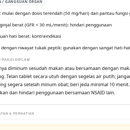
A / GANGGUAN ORGAN
: mulai dengan dosis terendah (50 mg/hari) dan pantau fungsi g
ginjal berat (GFR < 30 mL/menit): hindari penggunaan
an hati berat: kontraindikasi
 dengan riwayat tukak peptik: gunakan dengan sangat hati-hati
 PAKAI DIFLAM
nya diminum sesudah makan atau bersamaan dengan makan
g. Telan tablet secara utuh dengan segelas air putih; jang
ing segera setelah minum obat; beri jeda minimal 10 menit.
rkan dan hindari penggunaan bersamaan NSAID lain.
ATAN & PERHATIAN