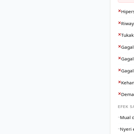
✕
Hiper
✕
Riway
✕
Tukak
✕
Gagal 
✕
Gagal
✕
Gagal
✕
Keham
✕
Dema
EFEK S
Mual 
Nyeri 