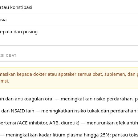
atau konstipasi
sia
kepala dan pusing
KSI OBAT
masikan kepada dokter atau apoteker semua obat, suplemen, dan
umsi.
in dan antikoagulan oral — meningkatkan risiko perdarahan, 
n dan NSAID lain — meningkatkan risiko tukak dan perdarahan 
pertensi (ACE inhibitor, ARB, diuretik) — menurunkan efek antihi
 — meningkatkan kadar litium plasma hingga 25%; pantau toksi