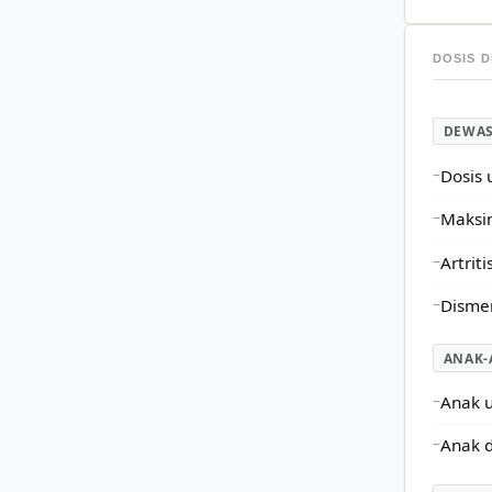
DOSIS D
DEWA
Dosis 
Maksim
Artrit
Dismen
ANAK-
Anak u
Anak d