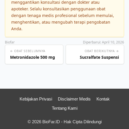
menggantikan konsultasi dengan dokter atau
apoteker. Selalu konsultasikan penggunaan obat
dengan tenaga medis profesional sebelum memulai,
menghentikan, atau mengubah terapi pengobatan
Anda.
Biofar
Diperbarui: April 10, 2026
← OBAT SEBELUMNYA
OBAT BERIKUTNYA →
Metronidazole 500 mg
Sucralfate Suspensi
Kebijakan Privasi
Disclaimer Medis
Kontak
Tentang Kami
© 2026 BioFar.ID - Hak Cipta Dilindungi