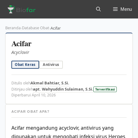
Langsung
Menu
ke
isi
Beranda
Database Obat
›
›
Acifar
Acifar
Acyclovir
Obat Keras
Antivirus
Akmal Bahtiar, S.Si.
Ditulis oleh
apt. Wahyuddin Sulaiman, S.Si.
Ditinjau oleh
Terverifikasi
Diperbarui April 10, 2026
ACIFAR OBAT APA?
Acifar mengandung acyclovir, antivirus yang
digunakan untuk mengobati infeksi virus Herpes