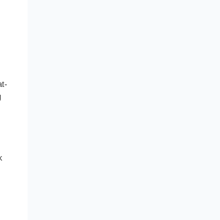
i
t-
g
k