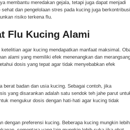
nya membantu meredakan gejala, tetapi juga dapat menjadi
sehat dan pengelolaan stres pada kucing juga berkontribus
nkan risiko terkena flu.
t Flu Kucing Alami
 ketelitian agar kucing mendapatkan manfaat maksimal. Oba
bahan alami yang memiliki efek menenangkan dan merangsan
etahui dosis yang tepat agar tidak menyebabkan efek
 berat badan dan usia kucing. Sebagai contoh, jika
is yang disarankan adalah satu sendok teh jahe parut untu
ntuk mengukur dosis dengan hati-hati agar kucing tidak
an dengan preferensi kucing. Beberapa kucing mungkin lebih
anan, sementara yang lain mungkin lebih suka jika obat