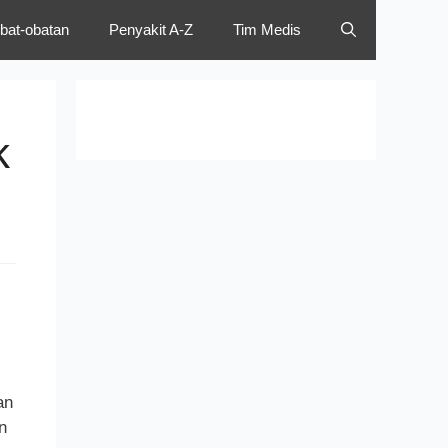
bat-obatan
Penyakit A-Z
Tim Medis
k
an
n