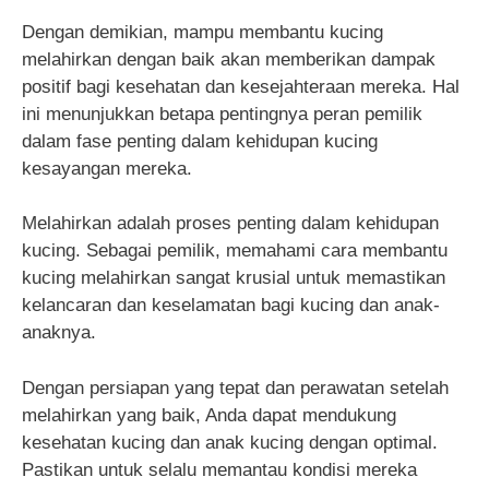
Dengan demikian, mampu membantu kucing
melahirkan dengan baik akan memberikan dampak
positif bagi kesehatan dan kesejahteraan mereka. Hal
ini menunjukkan betapa pentingnya peran pemilik
dalam fase penting dalam kehidupan kucing
kesayangan mereka.
Melahirkan adalah proses penting dalam kehidupan
kucing. Sebagai pemilik, memahami cara membantu
kucing melahirkan sangat krusial untuk memastikan
kelancaran dan keselamatan bagi kucing dan anak-
anaknya.
Dengan persiapan yang tepat dan perawatan setelah
melahirkan yang baik, Anda dapat mendukung
kesehatan kucing dan anak kucing dengan optimal.
Pastikan untuk selalu memantau kondisi mereka