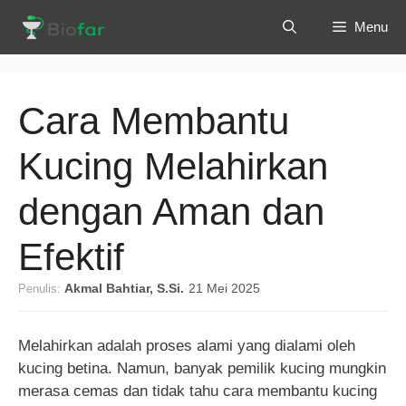
Langsung
Menu
ke
isi
Cara Membantu
Kucing Melahirkan
dengan Aman dan
Efektif
Penulis:
Akmal Bahtiar, S.Si.
·
21 Mei 2025
Melahirkan adalah proses alami yang dialami oleh
kucing betina. Namun, banyak pemilik kucing mungkin
merasa cemas dan tidak tahu cara membantu kucing