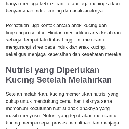
hanya menjaga kebersihan, tetapi juga meningkatkan
kenyamanan induk kucing dan anak-anaknya.
Perhatikan juga kontak antara anak kucing dan
lingkungan sekitar. Hindari menjadikan area kelahiran
sebagai tempat lalu lintas tinggi. Ini membantu
mengurangi stres pada induk dan anak kucing,
sekaligus menjaga kebersihan dan kesehatan mereka.
Nutrisi yang Diperlukan
Kucing Setelah Melahirkan
Setelah melahirkan, kucing memerlukan nutrisi yang
cukup untuk mendukung pemulihan fisiknya serta
memenuhi kebutuhan nutrisi anak-anaknya yang
masih menyusu. Nutrisi yang tepat akan membantu
kucing mempercepat proses pemulihan dan menjaga