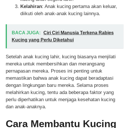
Kelahiran
: Anak kucing pertama akan keluar,
diikuti oleh anak-anak kucing lainnya.
BACA JUGA:
Ciri Ciri Manusia Terkena Rabies
Kucing yang Perlu Diketahui
Setelah anak kucing lahir, kucing biasanya menjilati
mereka untuk membersihkan dan merangsang
pernapasan mereka. Proses ini penting untuk
memastikan bahwa anak kucing dapat beradaptasi
dengan lingkungan baru mereka. Selama proses
melahirkan kucing, tentu ada beberapa faktor yang
perlu diperhatikan untuk menjaga kesehatan kucing
dan anak-anaknya.
Cara Membantu Kucing