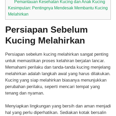
Pemantauan Kesehatan Kucing dan Anak Kucing
Kesimpulan: Pentingnya Mendesak Membantu Kucing
Melahirkan
Persiapan Sebelum
Kucing Melahirkan
Persiapan sebelum kucing melahirkan sangat penting
untuk memastikan proses kelahiran berjalan lancar.
Memahami perilaku dan tanda-tanda kucing menjelang
melahirkan adalah langkah awal yang harus dilakukan.
Kucing yang siap melahirkan biasanya menunjukkan
perubahan perilaku, seperti mencari tempat yang
tenang dan nyaman.
Menyiapkan lingkungan yang bersih dan aman menjadi
hal yang perlu diperhatikan. Sediakan kotak bersalin