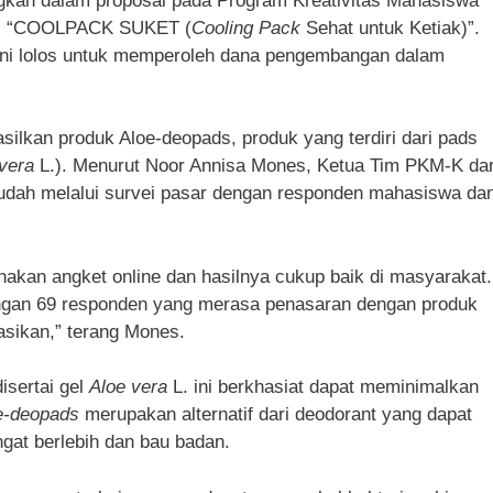
ngkan dalam proposal pada Program Kreativitas Mahasiswa
dul “COOLPACK SUKET (
Cooling Pack
Sehat untuk Ketiak)”.
al ini lolos untuk memperoleh dana pengembangan dalam
ilkan produk Aloe-deopads, produk yang terdiri dari pads
vera
L.). Menurut Noor Annisa Mones, Ketua Tim PKM-K dar
i sudah melalui survei pasar dengan responden mahasiswa da
akan angket online dan hasilnya cukup baik di masyarakat.
engan 69 responden yang merasa penasaran dengan produk
asikan,” terang Mones.
isertai gel
Aloe vera
L. ini berkhasiat dapat meminimalkan
e-deopads
merupakan alternatif dari deodorant yang dapat
gat berlebih dan bau badan.