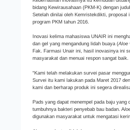
Keberhasilan inovasinya itu kemudian ditua
bidang Kewirausahaan (PKM-K) dengan ju
Setelah dinilai oleh Kemristekdikti, propos
program PKM tahun 2016.
Inovasi kelima mahasiswa UNAIR ini menghas
dan gel yang mengandung lidah buaya (
Aloe 
Fak. Farmasi Unair ini, hasil inovasinya in
masyarakat dan menuai respon sangat baik.
“Kami telah melakukan survei pasar menggun
Survei itu kami lakukan pada Maret 2017 d
kami dan berharap produk ini segera direalis
Pads yang dapat menempel pada baju yang d
tumbuhnya bakteri penyebab bau badan. A
lo
digunakan masyarakat untuk mengatasi kerin