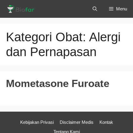
Langsung
Menu
ke
isi
Kategori Obat:
Alergi
dan Pernapasan
Mometasone Furoate
Kebijakan Privasi
Disclaimer Medis
Kontak
Tentang Kami