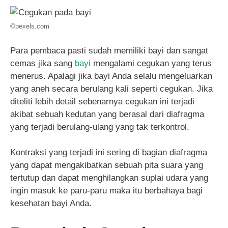
©pexels.com
Para pembaca pasti sudah memiliki bayi dan sangat
cemas jika sang
bayi
mengalami cegukan yang terus
menerus. Apalagi jika bayi Anda selalu mengeluarkan
yang aneh secara berulang kali seperti cegukan. Jika
diteliti lebih detail sebenarnya cegukan ini terjadi
akibat sebuah kedutan yang berasal dari diafragma
yang terjadi berulang-ulang yang tak terkontrol.
Kontraksi yang terjadi ini sering di bagian diafragma
yang dapat mengakibatkan sebuah pita suara yang
tertutup dan dapat menghilangkan suplai udara yang
ingin masuk ke paru-paru maka itu berbahaya bagi
kesehatan bayi Anda.