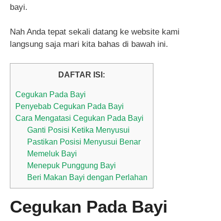
bayi.
Nah Anda tepat sekali datang ke website kami
langsung saja mari kita bahas di bawah ini.
DAFTAR ISI:
Cegukan Pada Bayi
Penyebab Cegukan Pada Bayi
Cara Mengatasi Cegukan Pada Bayi
Ganti Posisi Ketika Menyusui
Pastikan Posisi Menyusui Benar
Memeluk Bayi
Menepuk Punggung Bayi
Beri Makan Bayi dengan Perlahan
Cegukan Pada Bayi