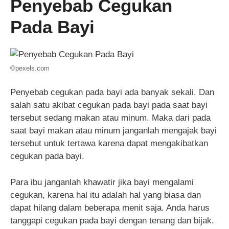
Penyebab Cegukan
Pada Bayi
©pexels.com
Penyebab cegukan pada bayi ada banyak sekali. Dan
salah satu akibat cegukan pada bayi pada saat bayi
tersebut sedang makan atau minum. Maka dari pada
saat bayi makan atau minum janganlah mengajak bayi
tersebut untuk tertawa karena dapat mengakibatkan
cegukan pada bayi.
Para ibu janganlah khawatir jika bayi mengalami
cegukan, karena hal itu adalah hal yang biasa dan
dapat hilang dalam beberapa menit saja. Anda harus
tanggapi cegukan pada bayi dengan tenang dan bijak.