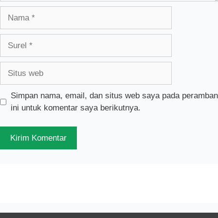
Nama
Surel
Situs
web
Simpan nama, email, dan situs web saya pada peramban
ini untuk komentar saya berikutnya.