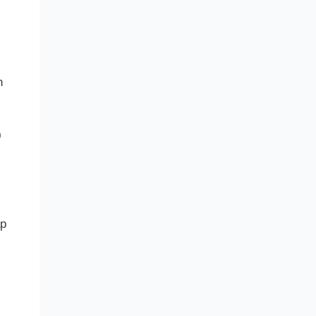
h
0
ap