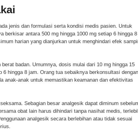
kai
ada jenis dan formulasi serta kondisi medis pasien. Untuk
a berkisar antara 500 mg hingga 1000 mg setiap 6 hingga 8
ksimum harian yang dianjurkan untuk menghindari efek samp
n berat badan. Umumnya, dosis mulai dari 10 mg hingga 15
ap 6 hingga 8 jam. Orang tua sebaiknya berkonsultasi denga
a anak-anak untuk memastikan keamanan dan efektivitas
n seksama. Sebagian besar analgesik dapat diminum sebelu
ama obat lain harus dihindari tanpa nasihat medis, terlebi
 Penggunaan analgesik secara berlebihan atau tidak sesuai
rius.