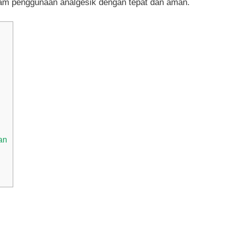
am penggunaan analgesik dengan tepat dan aman.
an