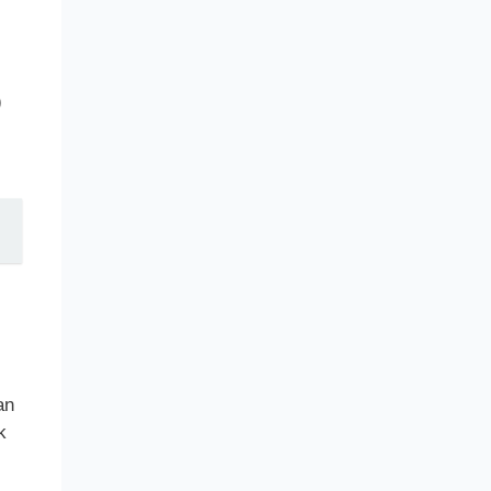
)
an
k