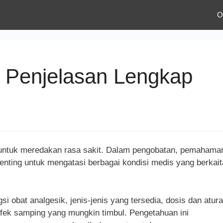
O
: Penjelasan Lengkap
n untuk meredakan rasa sakit. Dalam pengobatan, pemahama
enting untuk mengatasi berbagai kondisi medis yang berkai
si obat analgesik, jenis-jenis yang tersedia, dosis dan atur
 efek samping yang mungkin timbul. Pengetahuan ini