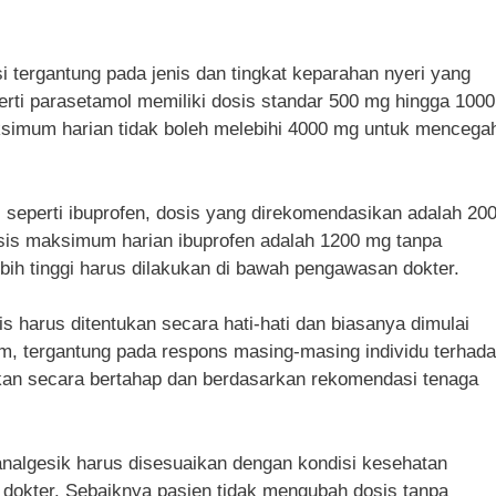
i tergantung pada jenis dan tingkat keparahan nyeri yang
erti parasetamol memiliki dosis standar 500 mg hingga 1000
ksimum harian tidak boleh melebihi 4000 mg untuk mencega
) seperti ibuprofen, dosis yang direkomendasikan adalah 20
sis maksimum harian ibuprofen adalah 1200 mg tanpa
ih tinggi harus dilakukan di bawah pengawasan dokter.
s harus ditentukan secara hati-hati dan biasanya dimulai
am, tergantung pada respons masing-masing individu terhad
kan secara bertahap dan berdasarkan rekomendasi tenaga
nalgesik harus disesuaikan dengan kondisi kesehatan
 dokter. Sebaiknya pasien tidak mengubah dosis tanpa