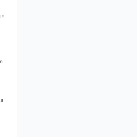
in
n.
si