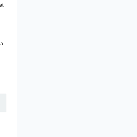
at
ra