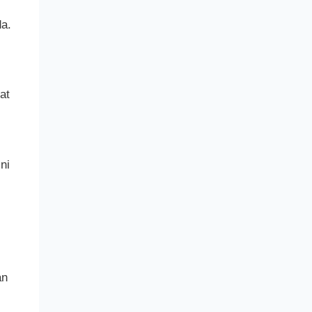
da.
at
ni
an