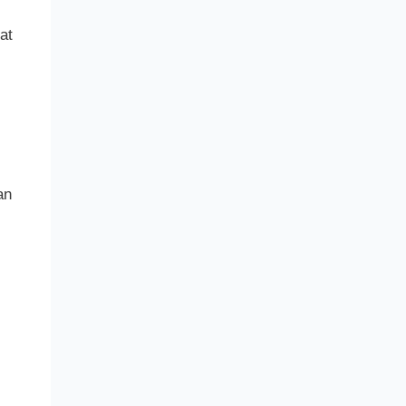
at
an