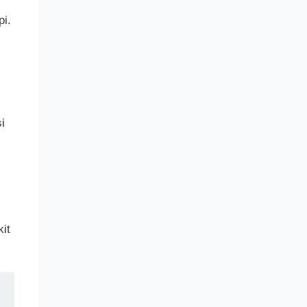
pi.
i
it