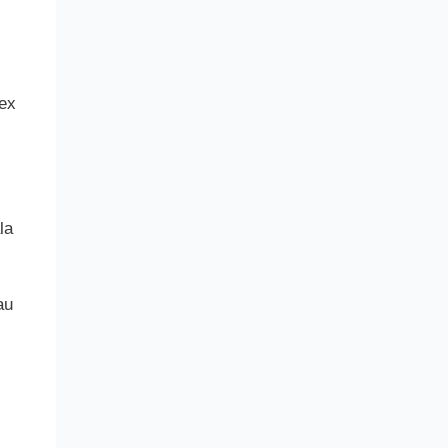
ex
la
au