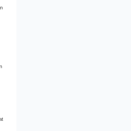
an
n
at