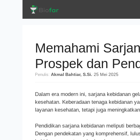
Langsung
ke
isi
Memahami Sarjan
Prospek dan Pend
Penulis:
Akmal Bahtiar, S.Si.
·
25 Mei 2025
Dalam era modern ini, sarjana kebidanan ge
kesehatan. Keberadaan tenaga kebidanan yan
layanan kesehatan, tetapi juga meningkatka
Pendidikan sarjana kebidanan meliputi berbag
Dengan pendekatan yang komprehensif, lul