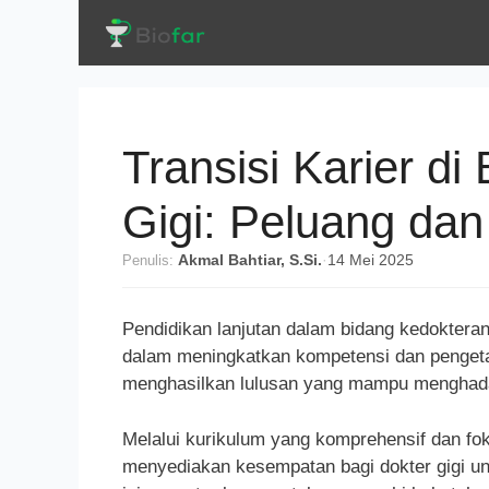
Langsung
ke
isi
Transisi Karier d
Gigi: Peluang da
Penulis:
Akmal Bahtiar, S.Si.
·
14 Mei 2025
Pendidikan lanjutan dalam bidang kedokteran
dalam meningkatkan kompetensi dan pengetah
menghasilkan lulusan yang mampu menghadap
Melalui kurikulum yang komprehensif dan fo
menyediakan kesempatan bagi dokter gigi 