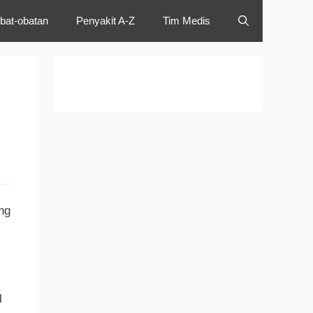
bat-obatan
Penyakit A-Z
Tim Medis
ng
l