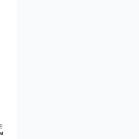
ng
at