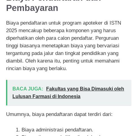
Pembayaran
Biaya pendaftaran untuk program apoteker di ISTN
2025 mencakup beberapa komponen yang harus
diperhatikan oleh para calon pendaftar. Perguruan
tinggi biasanya menetapkan biaya yang bervariasi
tergantung pada jalur dan tingkat pendidikan yang
diambil. Oleh karena itu, penting untuk memahami
rincian biaya yang berlaku.
BACA JUGA:
Fakultas yang Bisa Dimasuki oleh
Lulusan Farmasi di Indonesia
Umumnya, biaya pendaftaran dapat terdiri dari:
Biaya administrasi pendaftaran.