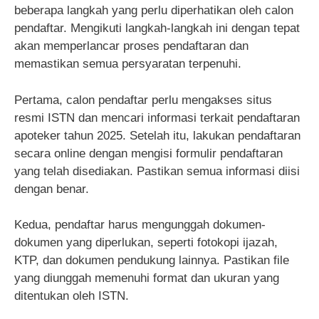
beberapa langkah yang perlu diperhatikan oleh calon
pendaftar. Mengikuti langkah-langkah ini dengan tepat
akan memperlancar proses pendaftaran dan
memastikan semua persyaratan terpenuhi.
Pertama, calon pendaftar perlu mengakses situs
resmi ISTN dan mencari informasi terkait pendaftaran
apoteker tahun 2025. Setelah itu, lakukan pendaftaran
secara online dengan mengisi formulir pendaftaran
yang telah disediakan. Pastikan semua informasi diisi
dengan benar.
Kedua, pendaftar harus mengunggah dokumen-
dokumen yang diperlukan, seperti fotokopi ijazah,
KTP, dan dokumen pendukung lainnya. Pastikan file
yang diunggah memenuhi format dan ukuran yang
ditentukan oleh ISTN.