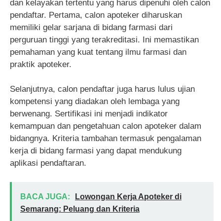
dan kelayakan tertentu yang harus dipenuhi oleh calon
pendaftar. Pertama, calon apoteker diharuskan
memiliki gelar sarjana di bidang farmasi dari
perguruan tinggi yang terakreditasi. Ini memastikan
pemahaman yang kuat tentang ilmu farmasi dan
praktik apoteker.
Selanjutnya, calon pendaftar juga harus lulus ujian
kompetensi yang diadakan oleh lembaga yang
berwenang. Sertifikasi ini menjadi indikator
kemampuan dan pengetahuan calon apoteker dalam
bidangnya. Kriteria tambahan termasuk pengalaman
kerja di bidang farmasi yang dapat mendukung
aplikasi pendaftaran.
BACA JUGA:
Lowongan Kerja Apoteker di
Semarang: Peluang dan Kriteria