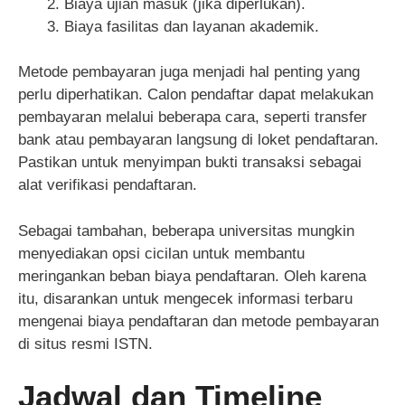
Biaya ujian masuk (jika diperlukan).
Biaya fasilitas dan layanan akademik.
Metode pembayaran juga menjadi hal penting yang
perlu diperhatikan. Calon pendaftar dapat melakukan
pembayaran melalui beberapa cara, seperti transfer
bank atau pembayaran langsung di loket pendaftaran.
Pastikan untuk menyimpan bukti transaksi sebagai
alat verifikasi pendaftaran.
Sebagai tambahan, beberapa universitas mungkin
menyediakan opsi cicilan untuk membantu
meringankan beban biaya pendaftaran. Oleh karena
itu, disarankan untuk mengecek informasi terbaru
mengenai biaya pendaftaran dan metode pembayaran
di situs resmi ISTN.
Jadwal dan Timeline