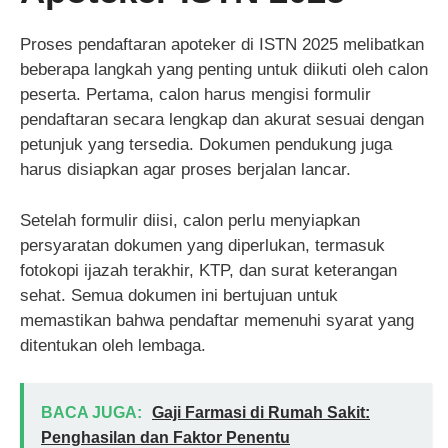
Proses pendaftaran apoteker di ISTN 2025 melibatkan
beberapa langkah yang penting untuk diikuti oleh calon
peserta. Pertama, calon harus mengisi formulir
pendaftaran secara lengkap dan akurat sesuai dengan
petunjuk yang tersedia. Dokumen pendukung juga
harus disiapkan agar proses berjalan lancar.
Setelah formulir diisi, calon perlu menyiapkan
persyaratan dokumen yang diperlukan, termasuk
fotokopi ijazah terakhir, KTP, dan surat keterangan
sehat. Semua dokumen ini bertujuan untuk
memastikan bahwa pendaftar memenuhi syarat yang
ditentukan oleh lembaga.
BACA JUGA:
Gaji Farmasi di Rumah Sakit:
Penghasilan dan Faktor Penentu