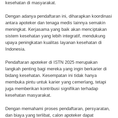
kesehatan di masyarakat.
Dengan adanya pendaftaran ini, diharapkan koordinasi
antara apoteker dan tenaga medis lainnya semakin
meningkat. Kerjasama yang baik akan menciptakan
sistem kesehatan yang lebih integratif, mendukung
upaya peningkatan kualitas layanan kesehatan di
Indonesia.
Pendaftaran apoteker di ISTN 2025 merupakan
langkah penting bagi mereka yang ingin berkarier di
bidang kesehatan. Kesempatan ini tidak hanya
membuka pintu untuk karier yang cemerlang, tetapi
juga memberikan kontribusi signifikan terhadap
kesehatan masyarakat.
Dengan memahami proses pendaftaran, persyaratan,
dan biaya yang terlibat, calon apoteker dapat