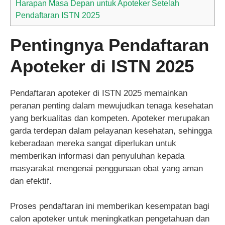
Harapan Masa Depan untuk Apoteker Setelah
Pendaftaran ISTN 2025
Pentingnya Pendaftaran
Apoteker di ISTN 2025
Pendaftaran apoteker di ISTN 2025 memainkan
peranan penting dalam mewujudkan tenaga kesehatan
yang berkualitas dan kompeten. Apoteker merupakan
garda terdepan dalam pelayanan kesehatan, sehingga
keberadaan mereka sangat diperlukan untuk
memberikan informasi dan penyuluhan kepada
masyarakat mengenai penggunaan obat yang aman
dan efektif.
Proses pendaftaran ini memberikan kesempatan bagi
calon apoteker untuk meningkatkan pengetahuan dan