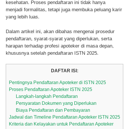
kesehatan. Proses pendaftaran ini tidak hanya
menjadi formalitas, tetapi juga membuka peluang karir
yang lebih luas.
Dalam artikel ini, akan dibahas mengenai prosedur
pendaftaran, syarat-syarat yang diperlukan, serta
harapan terhadap profesi apoteker di masa depan,
khususnya setelah pendaftaran ISTN 2025.
DAFTAR ISI:
Pentingnya Pendaftaran Apoteker di ISTN 2025
Proses Pendaftaran Apoteker ISTN 2025
Langkah-langkah Pendaftaran
Persyaratan Dokumen yang Diperlukan
Biaya Pendaftaran dan Pembayaran
Jadwal dan Timeline Pendaftaran Apoteker ISTN 2025
Kriteria dan Kelayakan untuk Pendaftaran Apoteker