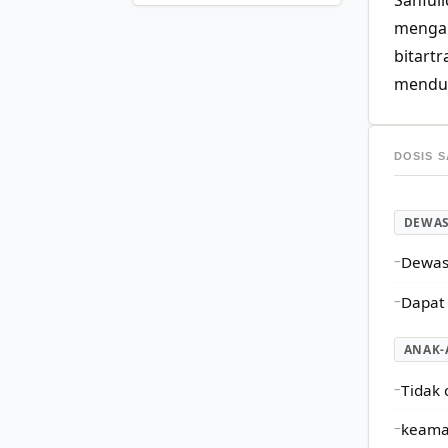
Sanful
mengand
bitartr
menduk
DOSIS 
DEWA
Dewasa
Dapat
ANAK-
Tidak 
keaman