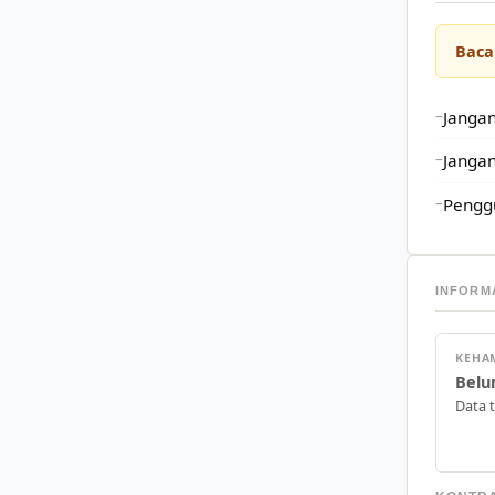
Baca
Jangan
Jangan
Pengg
INFORM
KEHA
Belu
Data 