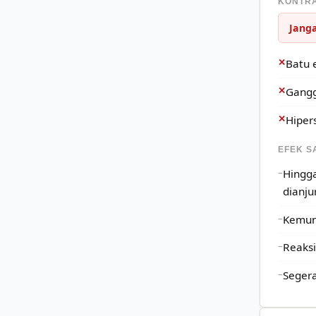
KONTRA
Janga
✕
Batu e
✕
Gangg
✕
Hiper
EFEK S
Hingga
dianju
Kemung
Reaksi
Segera