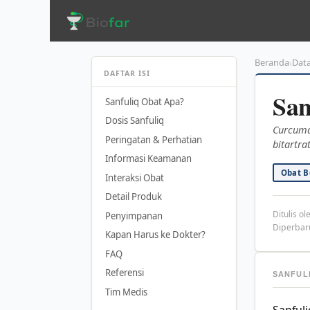
Langsung
ke
isi
Beranda
Dat
›
DAFTAR ISI
San
Sanfuliq Obat Apa?
Dosis Sanfuliq
Curcuma 
Peringatan & Perhatian
bitartra
Informasi Keamanan
Obat B
Interaksi Obat
Detail Produk
Ditulis ol
Penyimpanan
Diperbaru
Kapan Harus ke Dokter?
FAQ
Referensi
SANFUL
Tim Medis