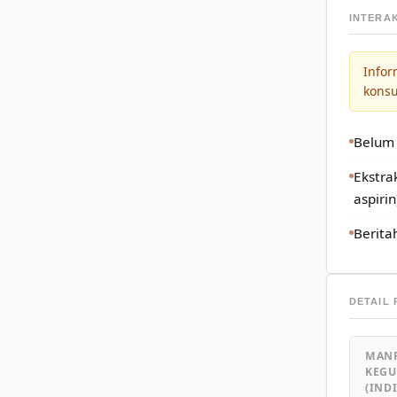
INTERA
Infor
kons
Belum 
Ekstra
aspiri
Berita
DETAIL
MANF
KEG
(IND