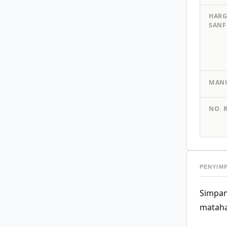
HAR
SANF
MAN
NO. 
PENYIM
Simpan
mataha