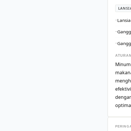
LANSI
Lansia
Ganggu
Ganggu
ATURAN
Minum 
makana
mengha
efekti
dengan
optima
PERING