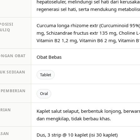
hepatoseluler, melindungi sel hati dari kerusa
regenerasi sel hati, serta mendukung metabolism
OSISI
Curcuma longa rhizome extr (Curcuminoid 95%)
ULIQ
mg, Schizandrae fructus extr 135 mg, Choline L
Vitamin B2 1,2 mg, Vitamin B6 2 mg, Vitamin B
ONGAN OBAT
Obat Bebas
UK SEDIAAN
Tablet
 PEMBERIAN
Oral
RIAN
Kaplet salut selaput, berbentuk lonjong, berwa
dan mengkilap, tidak berbau khas.
ASAN
Dus, 3 strip @ 10 kaplet (isi 30 kaplet)