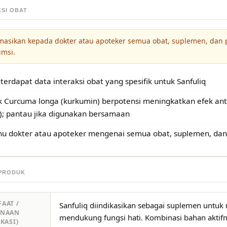
KSI OBAT
masikan kepada dokter atau apoteker semua obat, suplemen, dan
umsi.
terdapat data interaksi obat yang spesifik untuk Sanfuliq
k Curcuma longa (kurkumin) berpotensi meningkatkan efek anti
n); pantau jika digunakan bersamaan
hu dokter atau apoteker mengenai semua obat, suplemen, dan
 PRODUK
AAT /
Sanfuliq diindikasikan sebagai suplemen untu
UNAAN
mendukung fungsi hati. Kombinasi bahan aktifny
IKASI)