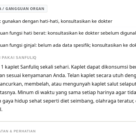
A / GANGGUAN ORGAN
: gunakan dengan hati-hati, konsultasikan ke dokter
an fungsi hati berat: konsultasikan ke dokter sebelum digun
an fungsi ginjal: belum ada data spesifik; konsultasikan ke do
 PAKAI SANFULIQ
1 kaplet Sanfuliq sekali sehari. Kaplet dapat dikonsums
n sesuai kenyamanan Anda. Telan kaplet secara utuh denga
ncurkan, membelah, atau mengunyah kaplet salut selapu
vitasnya. Minum di waktu yang sama setiap harinya agar ti
 gaya hidup sehat seperti diet seimbang, olahraga teratur,
l.
ATAN & PERHATIAN