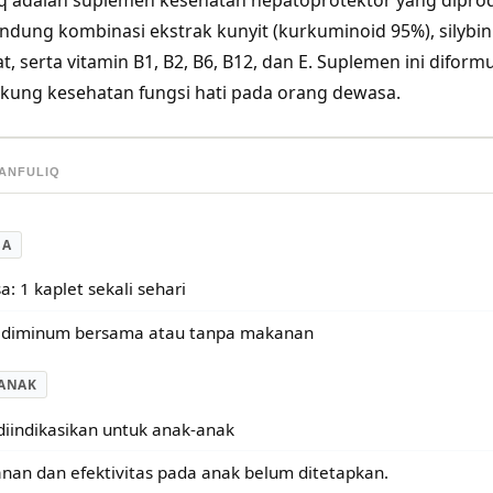
iq adalah suplemen kesehatan hepatoprotektor yang diprod
ung kombinasi ekstrak kunyit (kurkuminoid 95%), silybin fo
at, serta vitamin B1, B2, B6, B12, dan E. Suplemen ini difo
ung kesehatan fungsi hati pada orang dewasa.
SANFULIQ
SA
: 1 kaplet sekali sehari
 diminum bersama atau tanpa makanan
ANAK
diindikasikan untuk anak-anak
an dan efektivitas pada anak belum ditetapkan.