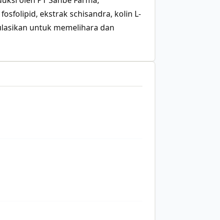
uksi oleh PT Sanbe Farma,
sfolipid, ekstrak schisandra, kolin L-
rmulasikan untuk memelihara dan