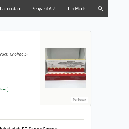
bat-obatan
Penyakit A-Z
Tim Medis
ract, Choline L-
ikasi
Perbesar