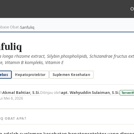
O
abase Obat
›
Sanfuliq
fuliq
longa rhizome extract, Silybin phospholipids, Schizandrae fructus ext
te, Vitamin B kompleks, Vitamin E
ebas
Hepatoprotektor
Suplemen Kesehatan
Akmal Bahtiar, S.Si.
apt. Wahyuddin Sulaiman, S.Si.
eh
Ditinjau oleh
Terverif
i Mei 6, 2026
IQ OBAT APA?