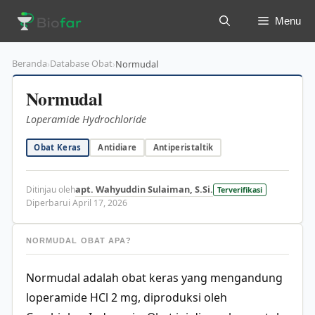
Langsung
Menu
ke
isi
Beranda
Database Obat
›
›
Normudal
Normudal
Loperamide Hydrochloride
Obat Keras
Antidiare
Antiperistaltik
apt. Wahyuddin Sulaiman, S.Si.
Ditinjau oleh
Terverifikasi
Diperbarui April 17, 2026
NORMUDAL OBAT APA?
Normudal adalah obat keras yang mengandung
loperamide HCl 2 mg, diproduksi oleh