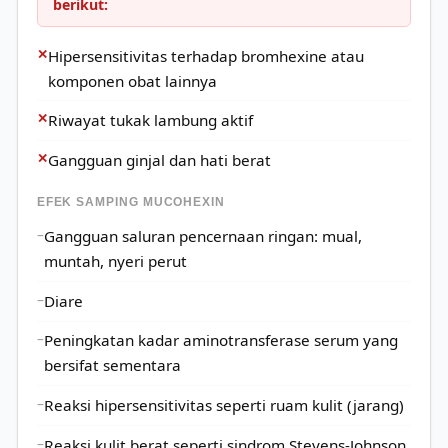
berikut:
✕
Hipersensitivitas terhadap bromhexine atau
komponen obat lainnya
✕
Riwayat tukak lambung aktif
✕
Gangguan ginjal dan hati berat
EFEK SAMPING MUCOHEXIN
Gangguan saluran pencernaan ringan: mual,
muntah, nyeri perut
Diare
Peningkatan kadar aminotransferase serum yang
bersifat sementara
Reaksi hipersensitivitas seperti ruam kulit (jarang)
Reaksi kulit berat seperti sindrom Stevens-Johnson