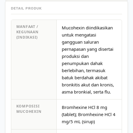
DETAIL PRODUK
MANFAAT /
Mucohexin diindikasikan
KEGUNAAN
untuk mengatasi
(INDIKASI)
gangguan saluran
pernapasan yang disertai
produksi dan
penumpukan dahak
berlebihan, termasuk
batuk berdahak akibat
bronkitis akut dan kronis,
asma bronkial, serta flu.
KOMPOSISI
Bromhexine HCl 8 mg
MUCOHEXIN
(tablet); Bromhexine HCl 4
mg/5 mL (sirup)