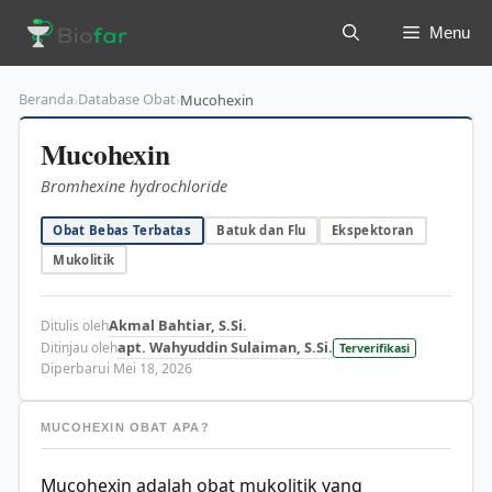
Langsung
Menu
ke
isi
Beranda
Database Obat
›
›
Mucohexin
Mucohexin
Bromhexine hydrochloride
Obat Bebas Terbatas
Batuk dan Flu
Ekspektoran
Mukolitik
Akmal Bahtiar, S.Si.
Ditulis oleh
apt. Wahyuddin Sulaiman, S.Si.
Ditinjau oleh
Terverifikasi
Diperbarui Mei 18, 2026
MUCOHEXIN OBAT APA?
Mucohexin adalah obat mukolitik yang