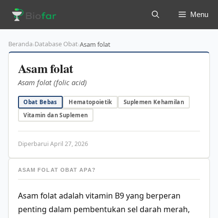
Langsung
Menu
ke
isi
Beranda
Database Obat
›
›
Asam folat
Asam folat
Asam folat (folic acid)
Obat Bebas
Hematopoietik
Suplemen Kehamilan
Vitamin dan Suplemen
Diperbarui April 27, 2026
ASAM FOLAT OBAT APA?
Asam folat adalah vitamin B9 yang berperan
penting dalam pembentukan sel darah merah,