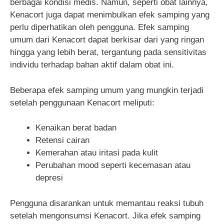
berbagai kondisi medis. Namun, seperti obat lainnya,
Kenacort juga dapat menimbulkan efek samping yang
perlu diperhatikan oleh pengguna. Efek samping
umum dari Kenacort dapat berkisar dari yang ringan
hingga yang lebih berat, tergantung pada sensitivitas
individu terhadap bahan aktif dalam obat ini.
Beberapa efek samping umum yang mungkin terjadi
setelah penggunaan Kenacort meliputi:
Kenaikan berat badan
Retensi cairan
Kemerahan atau iritasi pada kulit
Perubahan mood seperti kecemasan atau
depresi
Pengguna disarankan untuk memantau reaksi tubuh
setelah mengonsumsi Kenacort. Jika efek samping