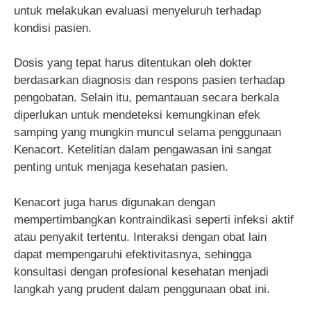
untuk melakukan evaluasi menyeluruh terhadap
kondisi pasien.
Dosis yang tepat harus ditentukan oleh dokter
berdasarkan diagnosis dan respons pasien terhadap
pengobatan. Selain itu, pemantauan secara berkala
diperlukan untuk mendeteksi kemungkinan efek
samping yang mungkin muncul selama penggunaan
Kenacort. Ketelitian dalam pengawasan ini sangat
penting untuk menjaga kesehatan pasien.
Kenacort juga harus digunakan dengan
mempertimbangkan kontraindikasi seperti infeksi aktif
atau penyakit tertentu. Interaksi dengan obat lain
dapat mempengaruhi efektivitasnya, sehingga
konsultasi dengan profesional kesehatan menjadi
langkah yang prudent dalam penggunaan obat ini.