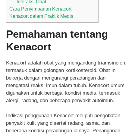
Interaksi Obat
Cara Penyimpanan Kenacort
Kenacort dalam Praktik Medis
Pemahaman tentang
Kenacort
Kenacort adalah obat yang mengandung triamsinolon,
termasuk dalam golongan kortikosteroid. Obat ini
bekerja dengan mengurangi peradangan dan
mengatasi reaksi imun dalam tubuh. Kenacort umum
digunakan untuk berbagai kondisi medis, termasuk
alergi, radang, dan beberapa penyakit autoimun.
Indikasi penggunaan Kenacort meliputi pengobatan
penyakit kulit yang disertai radang, asma, dan
beberapa kondisi peradangan lainnya. Penanganan