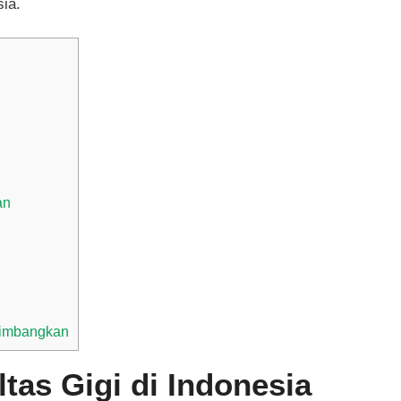
sia.
an
rtimbangkan
ltas Gigi di Indonesia