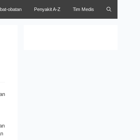
bat-obatan
Penyakit A-Z
Tim Medis
gan
an
an