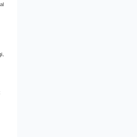
al
i,
t