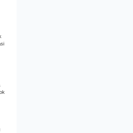
k
si
a
pok
g