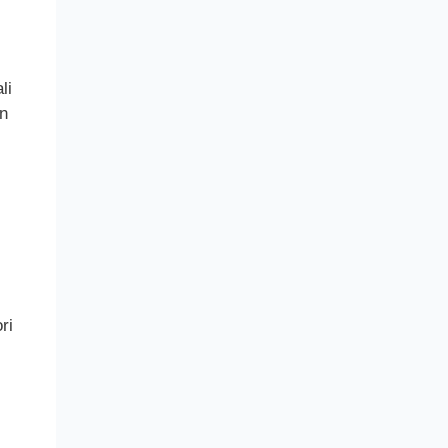
li
n
i
ri