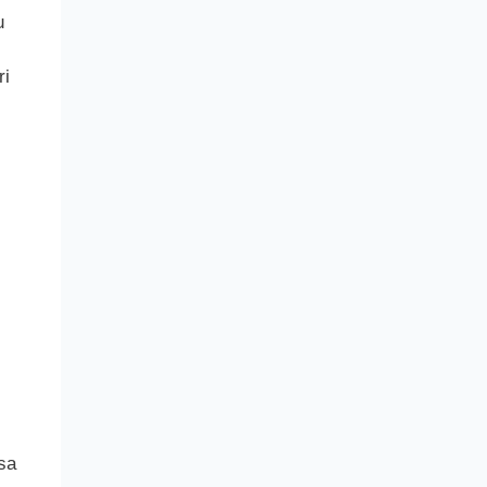
u
ri
sa