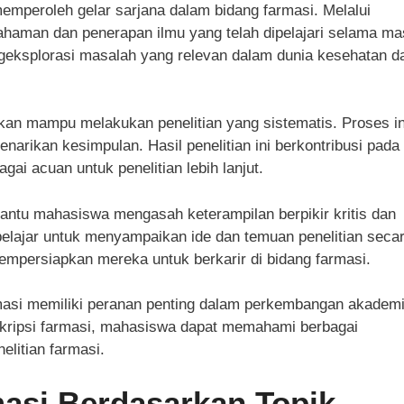
emperoleh gelar sarjana dalam bidang farmasi. Melalui
haman dan penerapan ilmu yang telah dipelajari selama ma
ngeksplorasi masalah yang relevan dalam dunia kesehatan d
kan mampu melakukan penelitian yang sistematis. Proses in
narikan kesimpulan. Hasil penelitian ini berkontribusi pada
ai acuan untuk penelitian lebih lanjut.
bantu mahasiswa mengasah keterampilan berpikir kritis dan
lajar untuk menyampaikan ide dan temuan penelitian seca
 mempersiapkan mereka untuk berkarir di bidang farmasi.
rmasi memiliki peranan penting dalam perkembangan akadem
skripsi farmasi, mahasiswa dapat memahami berbagai
elitian farmasi.
masi Berdasarkan Topik