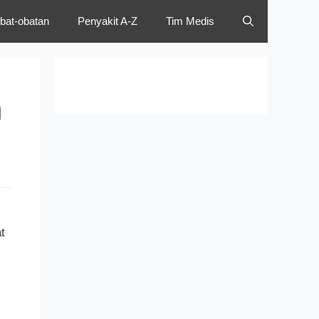
bat-obatan
Penyakit A-Z
Tim Medis
n
t