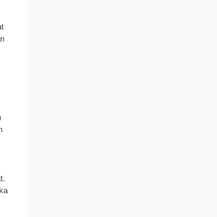
at
an
n
n
t.
ka