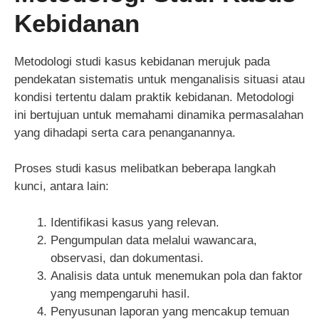
Kebidanan
Metodologi studi kasus kebidanan merujuk pada
pendekatan sistematis untuk menganalisis situasi atau
kondisi tertentu dalam praktik kebidanan. Metodologi
ini bertujuan untuk memahami dinamika permasalahan
yang dihadapi serta cara penanganannya.
Proses studi kasus melibatkan beberapa langkah
kunci, antara lain:
Identifikasi kasus yang relevan.
Pengumpulan data melalui wawancara,
observasi, dan dokumentasi.
Analisis data untuk menemukan pola dan faktor
yang mempengaruhi hasil.
Penyusunan laporan yang mencakup temuan