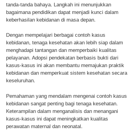
tanda-tanda bahaya. Langkah ini menunjukkan
bagaimana pendidikan dapat menjadi kunci dalam
keberhasilan kebidanan di masa depan.
Dengan mempelajari berbagai contoh kasus
kebidanan, tenaga kesehatan akan lebih siap dalam
menghadapi tantangan dan memperbaiki kualitas
pelayanan. Adopsi pendekatan berbasis bukti dari
kasus-kasus ini akan membantu memajukan praktik
kebidanan dan memperkuat sistem kesehatan secara
keseluruhan.
Pemahaman yang mendalam mengenai contoh kasus
kebidanan sangat penting bagi tenaga kesehatan.
Keterampilan dalam menganalisis dan menangani
kasus-kasus ini dapat meningkatkan kualitas
perawatan maternal dan neonatal.