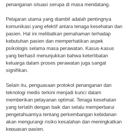
penanganan situasi serupa di masa mendatang.
Pelajaran utama yang diambil adalah pentingnya
komunikasi yang efektif antara tenaga kesehatan dan
pasien. Hal ini melibatkan pemahaman terhadap
kebutuhan pasien dan memperhatikan aspek
psikologis selama masa perawatan. Kasus-kasus
yang berhasil menunjukkan bahwa keterlibatan
keluarga dalam proses perawatan juga sangat
signifikan.
Selain itu, penguasaan protokol penanganan dan
teknologi medis terkini menjadi kunci dalam
memberikan pelayanan optimal. Tenaga kesehatan
yang terlatih dengan baik dan selalu memperbarui
pengetahuannya tentang perkembangan kebidanan
akan mengurangi risiko kesalahan dan meningkatkan
kepuasan pasien.