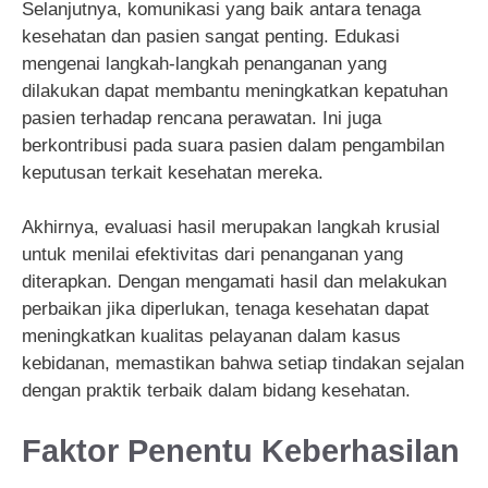
Selanjutnya, komunikasi yang baik antara tenaga
kesehatan dan pasien sangat penting. Edukasi
mengenai langkah-langkah penanganan yang
dilakukan dapat membantu meningkatkan kepatuhan
pasien terhadap rencana perawatan. Ini juga
berkontribusi pada suara pasien dalam pengambilan
keputusan terkait kesehatan mereka.
Akhirnya, evaluasi hasil merupakan langkah krusial
untuk menilai efektivitas dari penanganan yang
diterapkan. Dengan mengamati hasil dan melakukan
perbaikan jika diperlukan, tenaga kesehatan dapat
meningkatkan kualitas pelayanan dalam kasus
kebidanan, memastikan bahwa setiap tindakan sejalan
dengan praktik terbaik dalam bidang kesehatan.
Faktor Penentu Keberhasilan