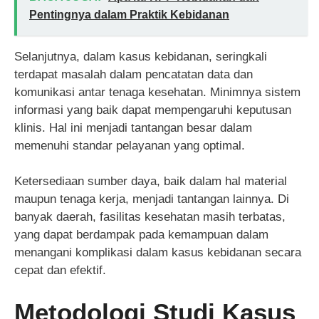
Pentingnya dalam Praktik Kebidanan
Selanjutnya, dalam kasus kebidanan, seringkali
terdapat masalah dalam pencatatan data dan
komunikasi antar tenaga kesehatan. Minimnya sistem
informasi yang baik dapat mempengaruhi keputusan
klinis. Hal ini menjadi tantangan besar dalam
memenuhi standar pelayanan yang optimal.
Ketersediaan sumber daya, baik dalam hal material
maupun tenaga kerja, menjadi tantangan lainnya. Di
banyak daerah, fasilitas kesehatan masih terbatas,
yang dapat berdampak pada kemampuan dalam
menangani komplikasi dalam kasus kebidanan secara
cepat dan efektif.
Metodologi Studi Kasus