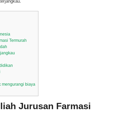
terjangkau.
onesia
rmasi Termurah
ndah
rjangkau
didikan
i
 mengurangi biaya
iah Jurusan Farmasi