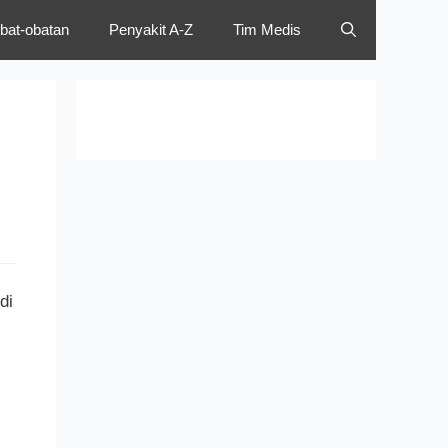
bat-obatan
Penyakit A-Z
Tim Medis
i
di