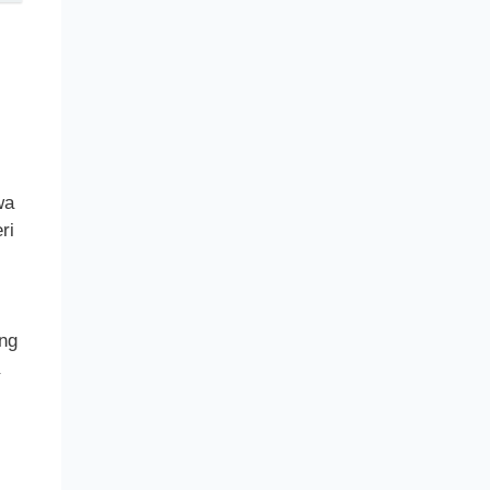
wa
ri
ng