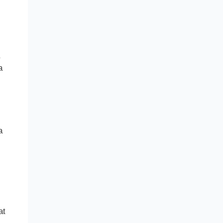
,
a
a
at