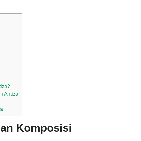
tiza?
n Antiza
za
dan Komposisi