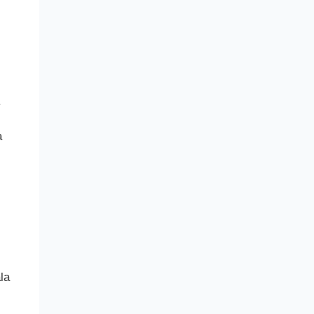
.
a
la