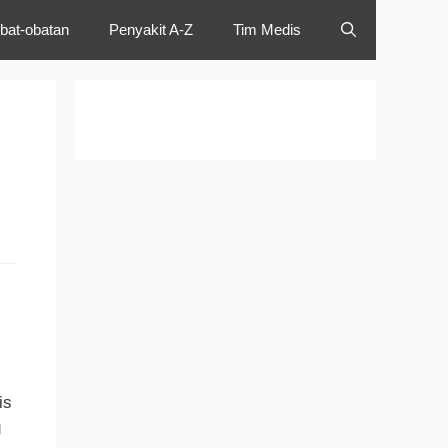
bat-obatan
Penyakit A-Z
Tim Medis
is
g